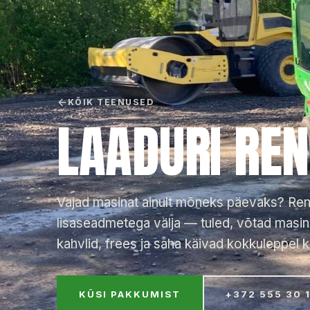
KÕIK TEENUSED
LAADURI REN
Vajad masinat ainult mõneks päevaks? Re
lisaseadmetega välja — tuled, võtad masina
kahvlid, frees ja saha käivad kokkuleppel 
KÜSI PAKKUMIST
+372 555 30 