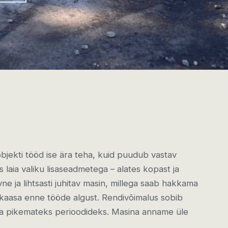
objekti tööd ise ära teha, kuid puudub vastav
 laia valiku lisaseadmetega – alates kopast ja
iivne ja lihtsasti juhitav masin, millega saab hakkama
e kaasa enne tööde algust. Rendivõimalus sobib
 ka pikemateks perioodideks. Masina anname üle