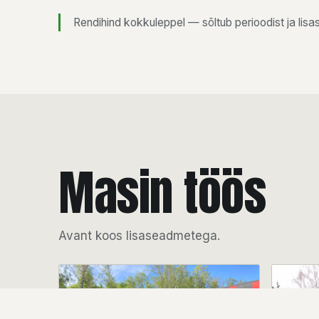
Rendihind kokkuleppel — sõltub perioodist ja lis
Masin töös
Avant koos lisaseadmetega.