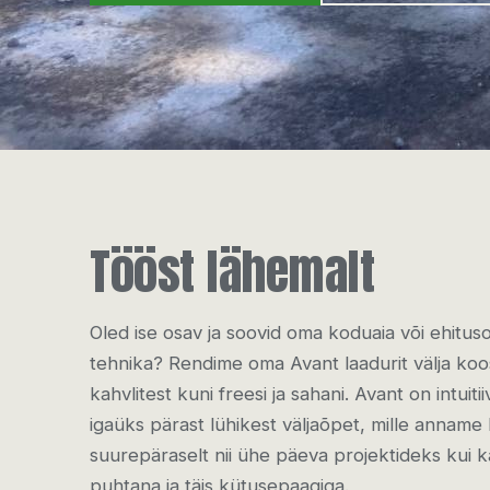
Tööst lähemalt
Oled ise osav ja soovid oma koduaia või ehitus
tehnika? Rendime oma Avant laadurit välja koos
kahvlitest kuni freesi ja sahani. Avant on intuit
igaüks pärast lühikest väljaõpet, mille annam
suurepäraselt nii ühe päeva projektideks kui
puhtana ja täis kütusepaagiga.