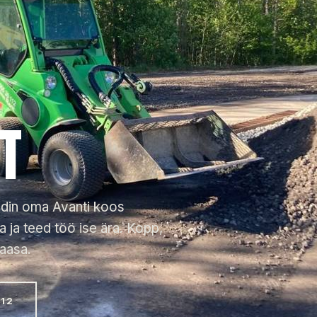
T
ndin oma Avanti koos
 ja teed töö ise ära. Kopp,
kaasa.
112