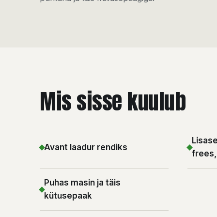
Mis sisse kuulub
Lisas
Avant laadur rendiks
frees,
Puhas masin ja täis
kütusepaak